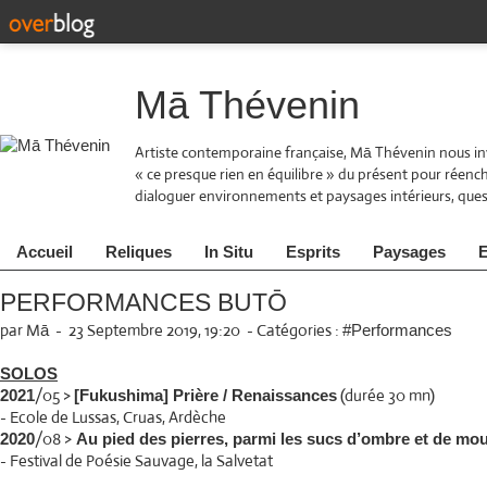
Mā Thévenin
Artiste contemporaine française, Mā Thévenin nous inv
« ce presque rien en équilibre » du présent pour réen
dialoguer environnements et paysages intérieurs, quest
Accueil
Reliques
In Situ
Esprits
Paysages
E
PERFORMANCES BUTŌ
par Mā
-
23 Septembre 2019, 19:20
-
Catégories :
#Performances
SOLOS
/05 >
(durée 30 mn)
2021
[Fukushima] Prière / Renaissances
- Ecole de Lussas, Cruas, Ardèche
/08 >
2020
Au pied des pierres, parmi les sucs d’ombre et de m
- Festival de Poésie Sauvage, la Salvetat