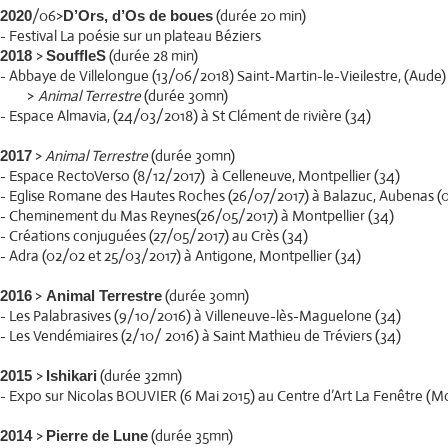
/06>
(durée 20 min)
2020
D’Ors, d’Os de boues
- Festival La poésie sur un plateau Béziers
>
(durée 28 min)
2018
SouffleS
- Abbaye de Villelongue (13/06/2018) Saint-Martin-le-Vieilestre, (Aude)
>
Animal Terrestre
(durée 30mn)
- Espace Almavia, (24/03/2018) à St Clément de rivière (34)
>
Animal Terrestre
(durée 30mn)
2017
- Espace RectoVerso (8/12/2017) à Celleneuve, Montpellier (34)
- Eglise Romane des Hautes Roches (26/07/2017) à Balazuc, Aubenas (0
- Cheminement du Mas Reynes(26/05/2017) à Montpellier (34)
- Créations conjuguées (27/05/2017) au Crès (34)
- Adra (02/02 et 25/03/2017) à Antigone, Montpellier (34)
>
(durée 30mn)
2016
Animal Terrestre
- Les Palabrasives (9/10/2016) à Villeneuve-lès-Maguelone (34)
- Les Vendémiaires (2/10/ 2016) à Saint Mathieu de Tréviers (34)
>
(durée 32mn)
2015
Ishikari
- Expo sur Nicolas BOUVIER (6 Mai 2015) au Centre d’Art La Fenêtre (Mo
>
(durée 35mn)
2014
Pierre de Lune