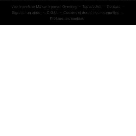
Voir le profil de
sur le portail Overblog
Mā
Top articles
Contact
Signaler un abus
C.G.U.
Cookies et données personnelles
Préférences cookies