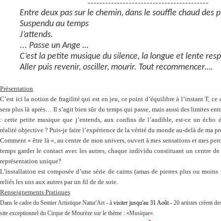
-----------------------------------------
Entre deux pas sur le chemin, dans le souffle chaud des 
Suspendu au temps
J’attends.
...
Passe un Ange
…
C’est la petite musique du silence, la longue et lente respi
Aller puis revenir, osciller, mourir. Tout recommencer….
Présentation
C’est ici la notion de fragilité qui est en jeu, ce point d’équilibre à l’instant T, ce 
sera plus là après… Il s’agit bien sûr du temps qui passe, mais aussi des limites entre 
: cette petite musique que j’entends, aux confins de l’audible, est-ce un éch
réalité objective ? Puis-je faire l’expérience de la vérité du monde au-delà de ma pr
Comment « être là », au centre de mon univers, ouvert à mes sensations et mes per
temps garder le contact avec les autres, chaque individu constituant un centre de
représentation unique?
L’installation est composée d’une série de cairns (amas de pierres plus ou moins p
reliés les uns aux autres par un fil de de soie.
Renseignements Pratiques
Dans le cadre du Sentier Artistique Natur'Art - à
visiter jusqu'au 31 Août -
20 artistes créent de
site exceptionnel du Cirque de Mourèze sur le thème : «Musique».