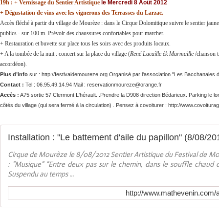
19h : + Vernissage du Sentier Artistique
le Mercredi 8 Août 2012
+ Dégustation de vins avec les vignerons des Terrasses du Larzac.
Accès fléché à partir du village de Mourèze : dans le Cirque Dolomitique suivre le sentier jaune 
publics - sur 100 m. Prévoir des chaussures confortables pour marcher.
+
Restauration et buvette sur place tous les soirs avec des produits locaux.
+ A la tombée de la nuit : concert sur la place du village (
René Lacaille èk Marmaille
/chanson tr
accordéon).
Plus d’info
sur :
http://festivaldemoureze.org
Organisé par l'association "Les Bacchanales
Contact :
Tel : 06.95.49.14.94
Mail :
reservationmoureze@orange.fr
Accès :
A75 sortie 57 Clermont L'hérault. .Prendre la D908 direction Bédarieux. Parking le lon
côtés du village (qui sera fermé à la circulation) .
Pensez à covoiturer :
http://www.covoitura
Cirque de Mourèze le 8/08/2012 Sentier Artistique du Festival de 
: "Musique" "Entre deux pas sur le chemin, dans le souffle chaud 
Suspendu au temps ...
http://www.mathevenin.com/