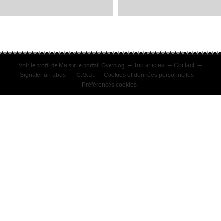
AGGLO.TV
(12/04/2022)
Voir le profil de
sur le portail Overblog
Mā
Top articles
Contact
Signaler un abus
C.G.U.
Cookies et données personnelles
Préférences cookies