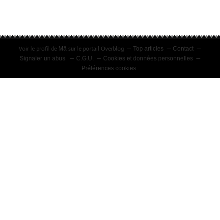
(PERFORMANCE)
22/08/2020
Voir le profil de
sur le portail Overblog
Mā
Top articles
Contact
Signaler un abus
C.G.U.
Cookies et données personnelles
Préférences cookies