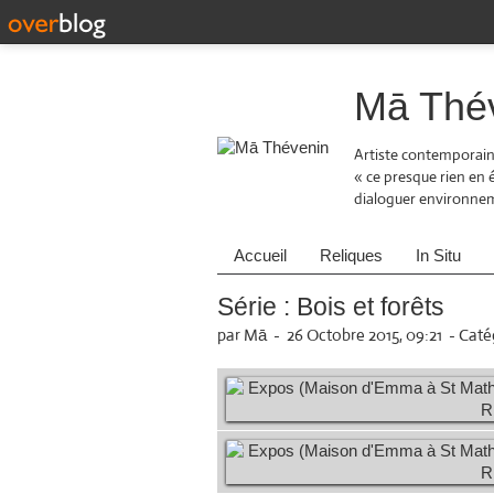
Mā Thé
Artiste contemporaine
« ce presque rien en
dialoguer environneme
Accueil
Reliques
In Situ
Série : Bois et forêts
par Mā
-
26 Octobre 2015, 09:21
-
Catég