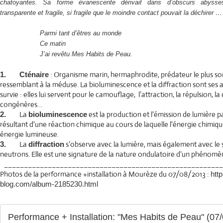
chatoyantes. Sa forme évanescente dérivait dans d’obscurs abysse
transparente et fragile, si fragile que le moindre contact pouvait la déchirer …
Parmi tant d’êtres au monde
Ce matin
J’ai revêtu Mes Habits de Peau.
: Organisme marin, hermaphrodite, prédateur le plus so
1.
Cténaire
ressemblant à la méduse. La bioluminescence et la diffraction sont ses a
survie : elles lui servent pour le camouflage, l’attraction, la répulsion,
congénères…
La
est la production et l'émission de lumière 
2.
bioluminescence
résultant d'une réaction chimique au cours de laquelle l'énergie chimiqu
énergie lumineuse.
La
s’observe avec la lumière, mais également avec le s
3.
diffraction
neutrons. Elle est une signature de la nature ondulatoire d'un phénomè
_______________________________________________________
Photos de la performance +installation à Mourèze du 07/08/2013 :
htt
blog.com/album-2185230.html