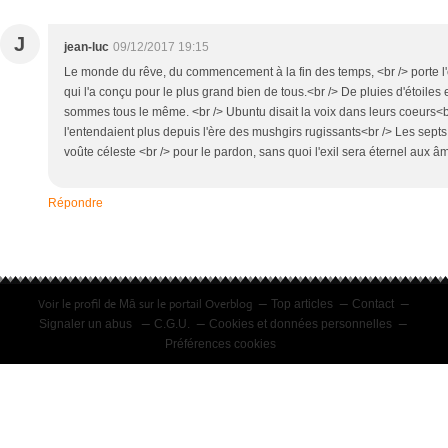
J
jean-luc
09/12/2017 19:15
Le monde du rêve, du commencement à la fin des temps, <br /> porte l
qui l'a conçu pour le plus grand bien de tous.<br /> De pluies d'étoile
sommes tous le même. <br /> Ubuntu disait la voix dans leurs coeurs<br
l'entendaient plus depuis l'ère des mushgirs rugissants<br /> Les sept
voûte céleste <br /> pour le pardon, sans quoi l'exil sera éternel aux 
Répondre
Voir le profil de
sur le portail Overblog
Mā
Top articles
Contact
Signaler un abus
C.G.U.
Cookies et données personnelles
Préférences cookies