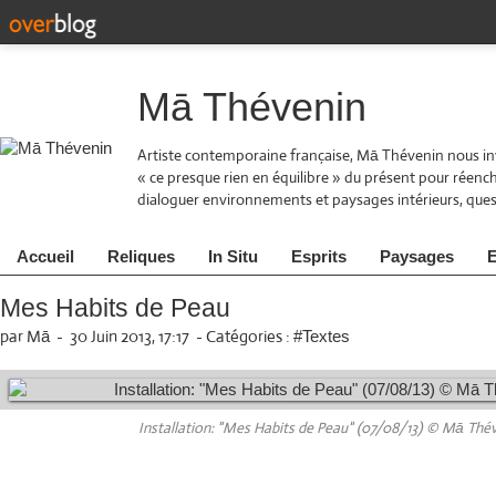
Mā Thévenin
Artiste contemporaine française, Mā Thévenin nous inv
« ce presque rien en équilibre » du présent pour réen
dialoguer environnements et paysages intérieurs, quest
Accueil
Reliques
In Situ
Esprits
Paysages
E
Mes Habits de Peau
par Mā
-
30 Juin 2013, 17:17
-
Catégories :
#Textes
Installation: "Mes Habits de Peau" (07/08/13) © Mā Thé