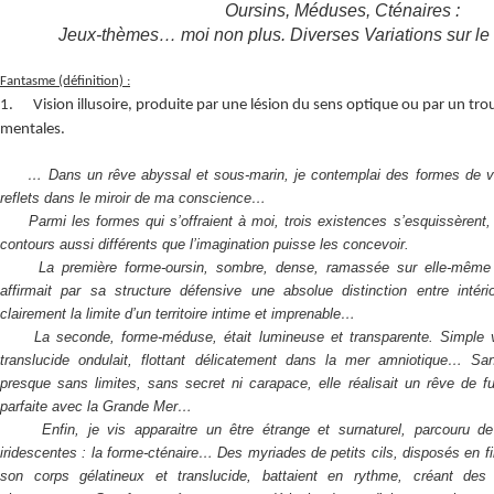
Oursins, Méduses, Cténaires :
Jeux-thèmes
… moi non plus. Diverses Variations sur le
Fantasme (définition) :
1.
Vision illusoire, produite par une lésion du sens optique ou par un tro
mentales.
… Dans un rêve abyssal et sous-marin, je contemplai des formes de vie
reflets dans le miroir de ma conscience…
Parmi les formes qui s’offraient à moi, trois existences s’esquissèrent, 
contours aussi différents que l’imagination puisse les concevoir.
La première forme-oursin, sombre, dense, ramassée sur elle-même e
affirmait par sa structure défensive une absolue distinction entre intérior
clairement la limite d’un territoire intime et imprenable…
La seconde, forme-méduse, était lumineuse et transparente. Simple v
translucide ondulait, flottant délicatement dans la mer amniotique… San
presque sans limites, sans secret ni carapace, elle réalisait un rêve de 
parfaite avec la Grande Mer…
Enfin, je vis apparaitre un être étrange et surnaturel, parcouru de 
iridescentes : la forme-cténaire… Des myriades de petits cils, disposés en f
son corps gélatineux et translucide, battaient en rythme, créant des