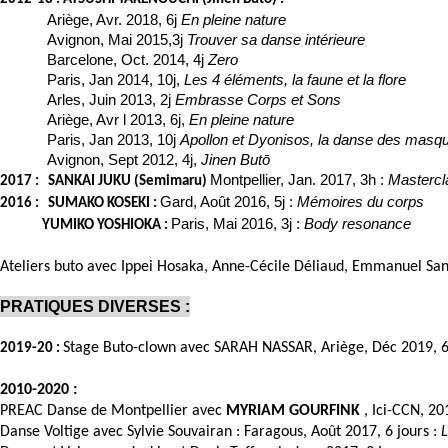
Ariège, Avr. 2018, 6j
En pleine nature
Avignon, Mai 2015,3j
Trouver sa danse intérieure
Barcelone, Oct. 2014, 4j
Zero
Paris, Jan 2014, 10j,
Les 4 éléments, la faune et la flore
Arles, Juin 2013, 2j
Embrasse Corps et Sons
Ariège, Avr l 2013, 6j,
En pleine nature
Paris, Jan 2013, 10j
Apollon et Dyonisos, la danse des masq
Avignon, Sept 2012, 4j,
Jinen Butō
Montpellier, Jan. 2017, 3h :
Mastercl
2017 :
SANKAI JUKU (Semimaru)
Gard, Août 2016, 5j :
Mémoires du corps
2016 :
SUMAKO KOSEKI :
Paris, Mai 2016, 3j :
Body resonance
YUMIKO YOSHIOKA :
Ateliers buto avec Ippei Hosaka, Anne-Cécile Déliaud, Emmanuel Sand
PRATIQUES DIVERSES :
Stage Buto-clown avec SARAH NASSAR, Ariège, Déc 2019, 6
2019-20 :
2010-2020 :
PREAC Danse de Montpellier avec
MYRIAM GOURFINK
, Ici-CCN, 20
Danse Voltige avec Sylvie Souvairan : Faragous, Août 2017, 6 jours :
L