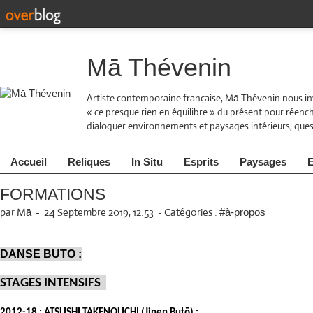
Mā Thévenin
Artiste contemporaine française, Mā Thévenin nous inv
« ce presque rien en équilibre » du présent pour réen
dialoguer environnements et paysages intérieurs, quest
Accueil
Reliques
In Situ
Esprits
Paysages
E
FORMATIONS
par Mā
-
24 Septembre 2019, 12:53
-
Catégories :
#à-propos
DANSE
BUTO :
STAGES INTENSIFS
2012-18 :
ATSUSHI TAKENOUCHI (Jinen Butō) :