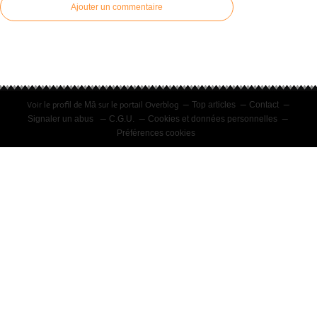
Ajouter un commentaire
Voir le profil de
sur le portail Overblog
Mā
Top articles
Contact
Signaler un abus
C.G.U.
Cookies et données personnelles
Préférences cookies